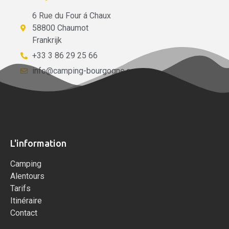
6 Rue du Four á Chaux
58800 Chaumot
Frankrijk
+33 3 86 29 25 66
info@camping-bourgogne.com
L'information
Camping
Alentours
Tarifs
Itinéraire
Contact