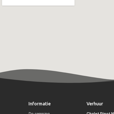
Informatie
Verhuur
De camping
Chalet Pinot N