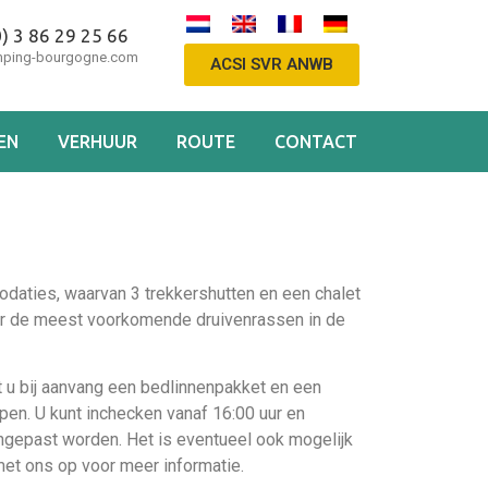
) 3 86 29 25 66
ping-bourgogne.com
ACSI SVR ANWB
EN
VERHUUR
ROUTE
CONTACT
daties, waarvan 3 trekkershutten en een chalet
aar de meest voorkomende druivenrassen in de
 u bij aanvang een bedlinnenpakket en een
epen. U kunt inchecken vanaf 16:00 uur en
angepast worden. Het is eventueel ook mogelijk
et ons op voor meer informatie.